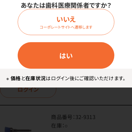
あなたは歯科医療関係者ですか？
在庫：
○
種類・内容量：
いいえ
テーパー・1箱（100本入）
コーポレートサイトへ遷移します
毛のかたさ・色：
ハード イエロー
はい
価格はログイン後表示
※
価格
と
在庫状況
はログイン後にご確認いただけます。
ログイン
商品番号：
32-9313
在庫：
○