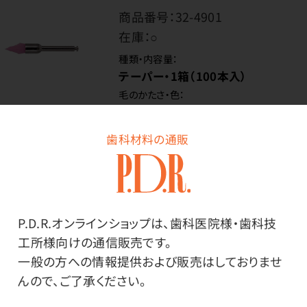
商品番号：
32-4901
在庫：
○
種類・内容量：
テーパー・1箱（100本入）
毛のかたさ・色：
ミディアム ピンク
歯科材料の通販
価格はログイン後表示
P.D.R.オンラインショップは、歯科医院様・歯科技
ログイン
工所様向けの通信販売です。
一般の方への情報提供および販売はしておりませ
んので、ご了承ください。
商品番号：
32-7767