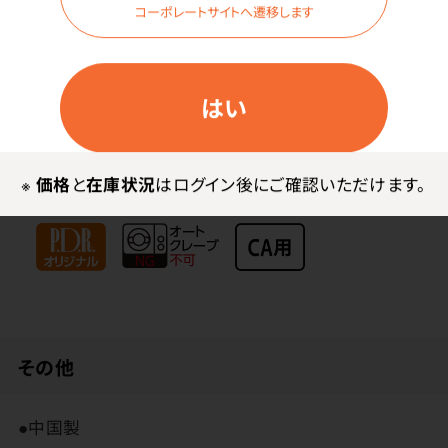
コーポレートサイトへ遷移します
フラットは幅広い用途に使用できます。
テーパーは先端が尖っているため叢生部や咬合面の小
はい
窩裂溝、歯間部など狭い箇所に向いています。
カップは研磨ペーストをくぼみに入れることでペースト
を歯面にしっかりと付けることができます。
※
価格
と
在庫状況
はログイン後にご確認いただけます。
高いけど高品質！
その他
●中国製