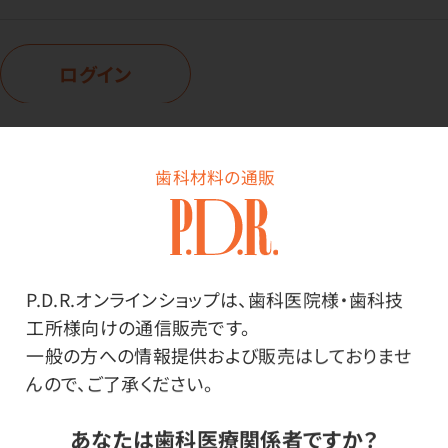
ログイン
商品番号：
27-0767
歯科材料の通販
在庫：
○
色：
ブラック
サイズ：
P.D.R.オンラインショップは、歯科医院様・歯科技
3XLサイズ
工所様向けの通信販売です。
一般の方への情報提供および販売はしておりませ
んので、ご了承ください。
価格はログイン後表示
あなたは歯科医療関係者ですか？