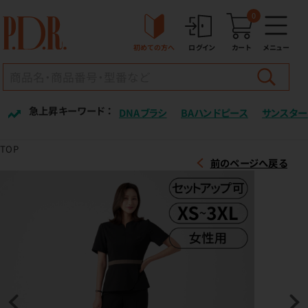
0
初めての方へ
ログイン
カート
メニュー
急上昇キーワード ：
DNAブラシ
BAハンドピース
サンスター
TOP
前のページへ戻る