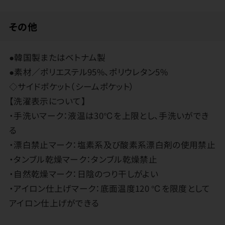
その他
●韓国製またはベトナム製
●素材／ポリエステル95%、ポリウレタン5%
◇サイドポケット（シームポケット）
【洗濯表示について】
・手洗いマーク：液温は30℃を上限とし、手洗いができ
る
・漂白禁止マーク：塩素系及び酸素系漂白剤の使用禁止
・タンブル乾燥マーク：タンブル乾燥禁止
・自然乾燥マーク：日陰のつり干しがよい
・アイロン仕上げマーク：底面温度120 ℃を限度として
アイロン仕上げができる