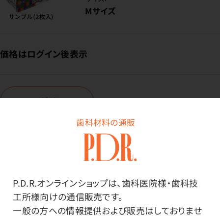
Mサイズ
価格はログイン後表示
ログイン
歯科材料の通販
商品番号：
10-4584
在庫：
○
サイズ：
P.D.R.オンラインショップは、歯科医院様・歯科技
Lサイズ
工所様向けの通信販売です。
一般の方への情報提供および販売はしておりませ