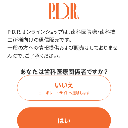
生活の木
その他
P.D.R.オンラインショップは、歯科医院様・歯科技
工所様向けの通信販売です。
●主な使用精油／ペパーミント、スペアミント、レモン、フ
一般の方への情報提供および販売はしておりませ
ランジュパニ（プルメリア）
んので、ご了承ください。
あなたは歯科医療関係者ですか？
使用上の注意
いいえ
※開封後はお早めにお使いください。
コーポレートサイトへ遷移します
※ブレンド精油は、芳香専用です。アロマディフューザー
を使用したり、アロマストーンなどに垂らして空気中に
拡散してください。
はい