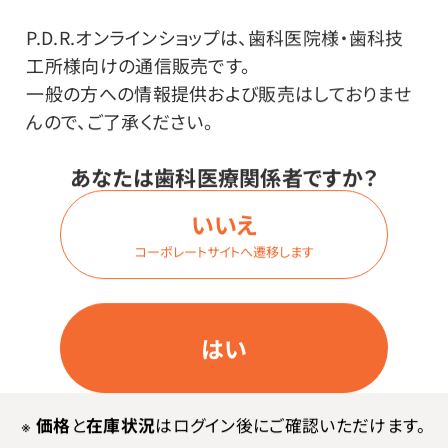
その他
P.D.R.オンラインショップは、歯科医院様・歯科技
工所様向けの通信販売です。
●成分／水、エタノール、プロパンジオール、PEG-40水
一般の方への情報提供および販売はしておりませ
添ヒマシ油、ローズマリーエキス、セージエキス、トウキン
んので、ご了承ください。
センカ花エキス、メントール、セイヨウハッカ油、レモン果
皮油、香料、メチルグルセス-10、BG、フェノキシエタノー
あなたは歯科医療関係者ですか？
ル
●サイズ／Φ32×118mm
いいえ
●使用方法
コーポレートサイトへ遷移します
からだや髪から10～20cmほど離しスプレーしてくださ
い。
はい
※
価格
と
在庫状況
はログイン後にご確認いただけます。