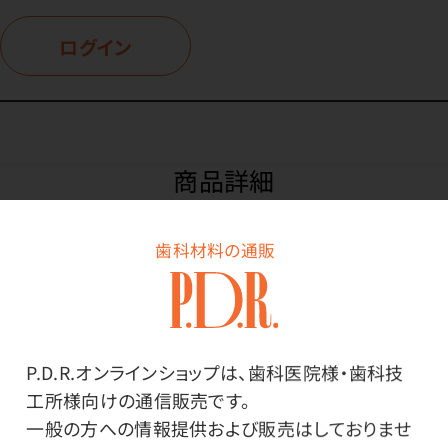
ログイン
商品詳細
歯科材料の通販
特長
リコールカード（はがき）で患者さまとコミュニケーショ
ンしませんか？
P.D.R.オンラインショップは、歯科医院様・歯科技
工所様向けの通信販売です。
一般的なハガキ同様の上質紙で、文字が書きやすいで
一般の方への情報提供および販売はしておりませ
す。