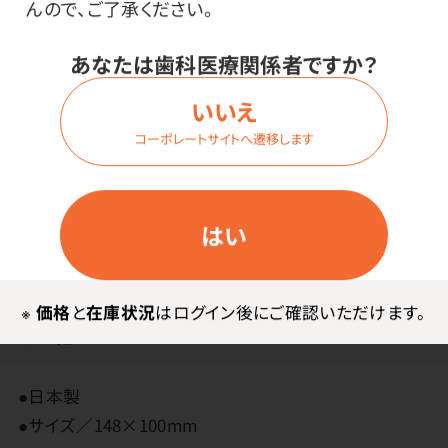
んので、ご了承ください。
ご存知ですか
あなたは歯科医療関係者ですか？
P.D.R.では、薬袋・リコールカード等の名入れ印刷も承
っております。貴院名、ご住所、お電話番号の印刷の他、
いいえ
ロゴマーク、QRコードを入れることもできます。柄も豊
コーポレートサイトへ遷移します
富ですので、ぜひ一度ご検討ください。
はい
※
価格
と
在庫状況
はログイン後にご確認いただけます。
その他
●日本製
●サイズ／148×100mm