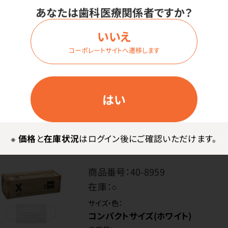
コンパクトサイズ(ピンク)
あなたは歯科医療関係者ですか？
内容量：
1ケース（50枚入×10箱）
いいえ
コーポレートサイトへ遷移します
価格はログイン後表示
はい
ログイン
※
価格
と
在庫状況
はログイン後にご確認いただけます。
商品番号：
40-8959
在庫：
○
サイズ・色：
コンパクトサイズ(ホワイト)