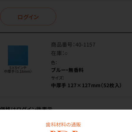
ログイン
商品番号：
40-1157
在庫：
○
色：
ブルー・無香料
サイズ：
中厚手 127×127mm（52枚入）
価格はログイン後表示
歯科材料の通販