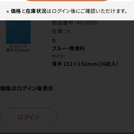
※
価格
と
在庫状況
はログイン後にご確認いただけます。
商品番号：
40-5036
在庫：
×
色：
ブルー・無香料
サイズ：
薄手 152×152mm（36枚入）
価格はログイン後表示
ログイン