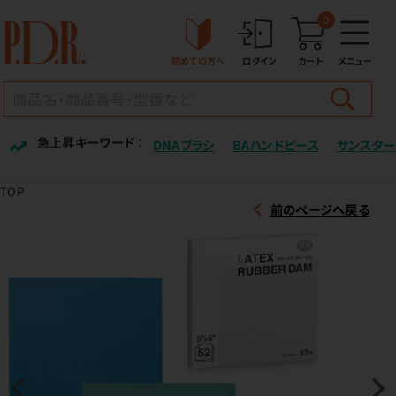
0
初めての方へ
ログイン
カート
メニュー
急上昇キーワード ：
DNAブラシ
BAハンドピース
サンスター
TOP
前のページへ戻る