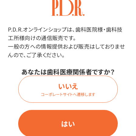
ログイン
P.D.R.オンラインショップは、歯科医院様・歯科技
商品番号：
40-3410
工所様向けの通信販売です。
在庫：
×
一般の方への情報提供および販売はしておりませ
色：
んので、ご了承ください。
ブルー・無香料
サイズ：
あなたは歯科医療関係者ですか？
厚手 127×127mm（52枚入）
いいえ
コーポレートサイトへ遷移します
価格はログイン後表示
はい
ログイン