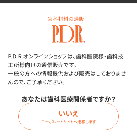
ウェブによってステイン等を除去しやすいです。
歯科材料の通販
高いけど高品質！
P.D.R.オンラインショップは、歯科医院様・歯科技
工所様向けの通信販売です。
一般の方への情報提供および販売はしておりませ
その他
んので、ご了承ください。
●中国製
あなたは歯科医療関係者ですか？
●材質／カップ：シリコン 軸：真鍮
※一般的名称：歯磨カップ 届出番号：
いいえ
23B2X10036000191
コーポレートサイトへ遷移します