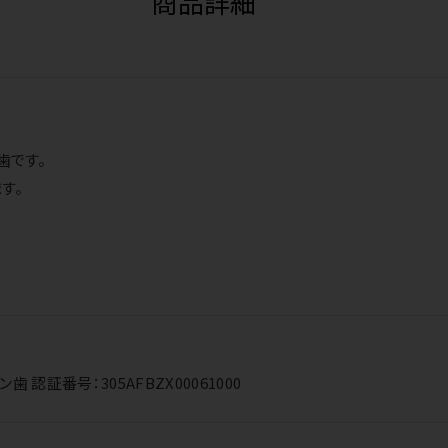
商品詳細
歯です。
す。
。
認証番号：305AFBZX00061000