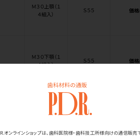
Ｍ３０上顎（１
Ｓ５５
価格
４組入）
Ｍ３０下顎（１
Ｓ５５
価格
４組入）
歯科材料の通販
Ｍ３０上顎（１
Ｓ５６
価格
４組入）
D.R.オンラインショップは、歯科医院様・歯科技工所様向けの通信販売