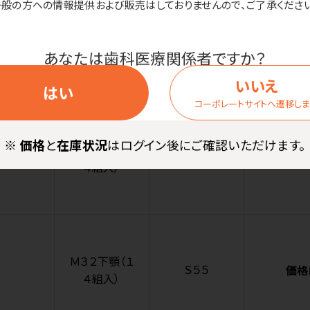
一般の方への情報提供および販売はしておりませんので、ご了承ください
Ｍ３０下顎（１
Ｓ５６
価格
あなたは歯科医療関係者ですか？
４組入）
いいえ
はい
コーポレートサイトへ遷移し
※
価格
と
在庫状況
はログイン後にご確認いただけます。
Ｍ３２上顎（１
Ｓ５５
価格
４組入）
Ｍ３２下顎（１
Ｓ５５
価格
４組入）