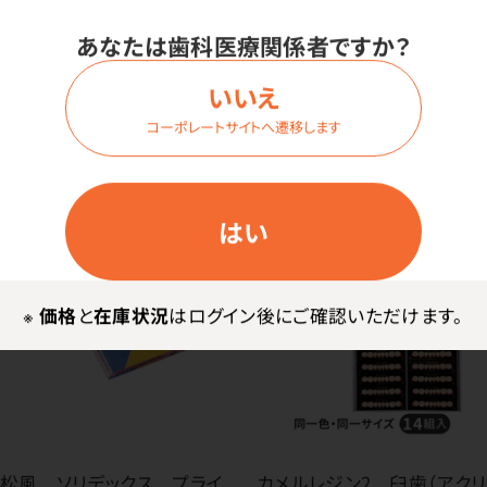
あなたは歯科医療関係者ですか？
デンケン・ハイデンタル 補
松風 ソリデックス ハーデ
強芯
ュラ シリンジ単品
いいえ
価格はログイン後表示
価格はログイン後表示
コーポレートサイトへ遷移します
はい
※
価格
と
在庫状況
はログイン後にご確認いただけます。
松風 ソリデックス プライ
カメルレジン2 臼歯（アクリ