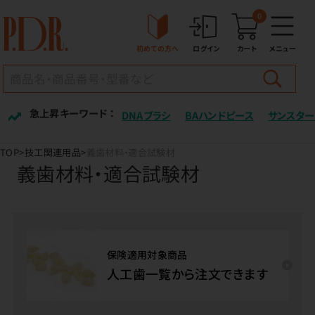
0
初めての方へ
ログイン
カート
メニュー
急上昇キーワード ：
DNAブラシ
BAハンドピース
サンスター
TOP
技工関連用品
義歯材料・適合試験材
義歯材料・適合試験材
保険適用対象商品
人工歯一覧から注文できます