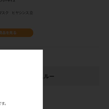
マスク ヒヤシンス 立
商品を見る
スルスル通る」息スルー
です。