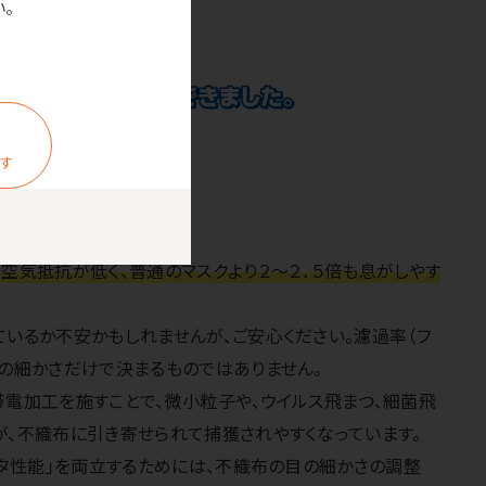
。
ます
%)も高い！
り
空気抵抗が低く、普通のマスクより２～２．５倍も息がしやす
ているか不安かもしれませんが、ご安心ください。濾過率（フ
目の細かさだけで決まるものではありません。
帯電加工を施すことで、微小粒子や、ウイルス飛まつ、細菌飛
が、不織布に引き寄せられて捕獲されやすくなっています。
ルタ性能」を両立するためには、不織布の目の細かさの調整