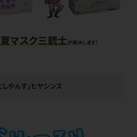
夏マスク三銃士
を
が解決します！
としやんす」ヒヤシンス