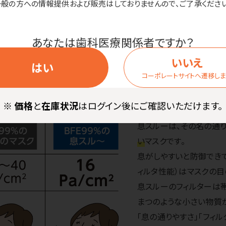
一般の方への情報提供および販売はしておりませんので、ご了承ください
あなたは歯科医療関係者ですか？
いいえ
はい
コーポレートサイトへ遷移し
通気性が良く、防御力（BFE99
※
価格
と
在庫状況
はログイン後にご確認いただけます。
息スルーは、その名の通
い
マスクです。
息がしやすいと防御でき
ィルタ性能）はマスクの
息スルーのフィルターは
まつのような小さい物質
「息の通りやすさ」「フィ