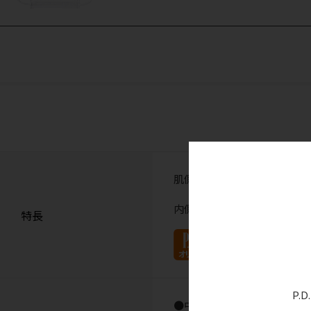
肌側天然コットン100％のディ
内側は天然コットン100％、
特長
P.
●中国製