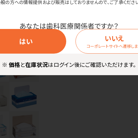
一般の方への情報提供および販売はしておりませんので、ご了承ください
ックス・ゴム外側●ノーズピース：金属＋樹脂 カップキーパー：樹脂
／縦45.0×横22.5×高さ24.0cm 小箱サイズ／縦10.5×横22.
イズ／縦45.0×横22.5×高さ22.5cm 小箱サイズ／縦10.5×横2
あなたは歯科医療関係者ですか？
いいえ
はい
コーポレートサイトへ遷移し
※
価格
と
在庫状況
はログイン後にご確認いただけます。