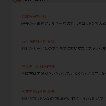
兵庫県A歯科様
院長が不織布アレルギーなので、うちコットンで大助
東京都K歯科医院様
肌側がガーゼなので今までに無いマスクで使い心地
群馬県T歯科医院様
不織布は内側がケバケバして、かゆくなったり赤くな
三重県S歯科医院様
肌側がコットンなので肌触りが良く、つけ心地が良