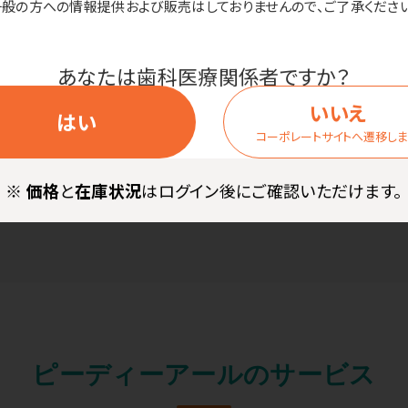
一般の方への情報提供および販売はしておりませんので、ご了承ください
かわいいだけじゃない!
歯ブラシの工場見学
バッグ「ランラン」工場見学
あなたは歯科医療関係者ですか？
いいえ
バッグ「ランラン」の製造メ
歯ブラシができるまでの工
はい
ーで確認してきた製造工程の
学に行ってきました。
コーポレートサイトへ遷移し
と、その設備をご紹介しま
※
価格
と
在庫状況
はログイン後にご確認いただけます。
ピーディーアールのサービス