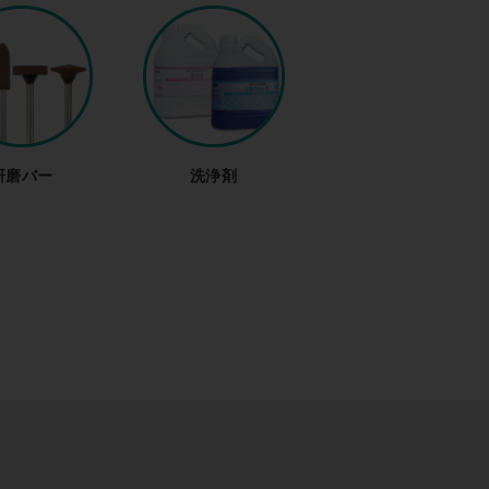
研磨バー
洗浄剤