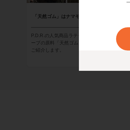
「天然ゴム」はナマモノでした!
滅菌
滅菌
P.D.R.の人気商品ラテックスグロ
ーカ
ーブの原料「天然ゴム」の農園を
一部
ご紹介します。
す。