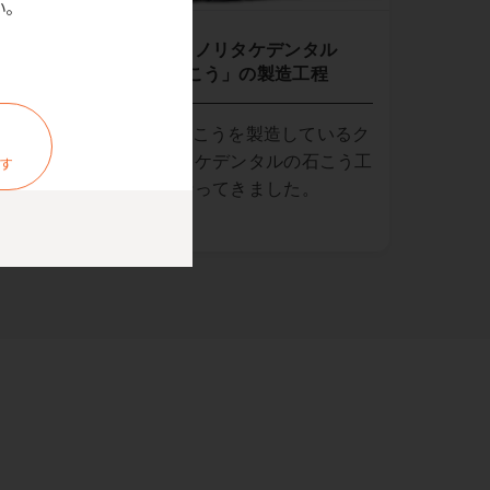
。
クラレノリタケデンタル
「石こう」の製造工程
程を見
P.D.R.の石こうを製造しているク
ラレノリタケデンタルの石こう工
ます
場見学に行ってきました。