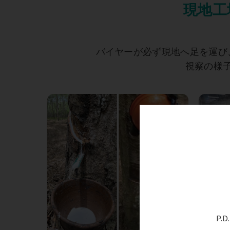
現地工
バイヤーが必ず現地へ足を運び
視察の様
P.