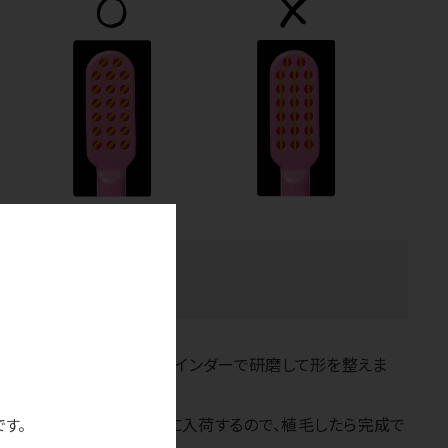
を機械でカットして、グラインダーで研磨して形を整えま
るだけ！という状態で工場に入荷するので、植毛したら完成で
です。