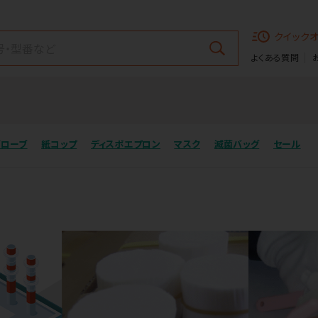
クイック
よくある質問
グローブ
紙コップ
ディスポエプロン
マスク
滅菌バッグ
セール