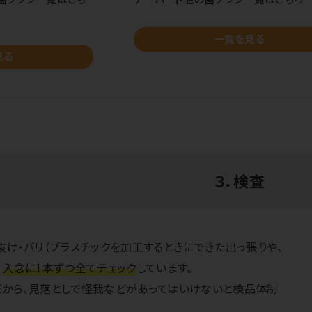
一覧を見る
見る
３．検査
抜け・バリ（プラスチックを加工するときにできた出っ張りや、
、
入念に1本ずつ全てチェック
しています。
から、見落としで怪我などがあってはいけないと検品体制