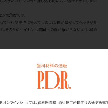
し大きいので、ぐいっと押し込む時に穴に傷ができてしまい
センの角度です。
って平行や垂直に植えてしまうと、傷が繋がってヘッドが割
す。そのためヘイセンは隣同士の傷が繋がらないよう、斜め
歯科材料の通販
２．毛切・毛先加工
よって工程が違います。
レギュラー（ラウンド毛）
は飛び出ている毛
ルネード毛
は、はじめから毛先が特殊加工されていて、後は植え
D.R.オンラインショップは、歯科医院様・歯科技工所様向けの通信販売