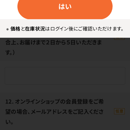
はい
11. プレゼントのお届け日時のご希望がご
※
価格
と
在庫状況
はログイン後にご確認いただけます。
ざいましたら、ご記入ください。（手配の都
任意
合上、お届けまで２日から５日いただきま
す。）
12. オンラインショップの会員登録をご希
望の場合、メールアドレスをご記入くださ
任意
い。