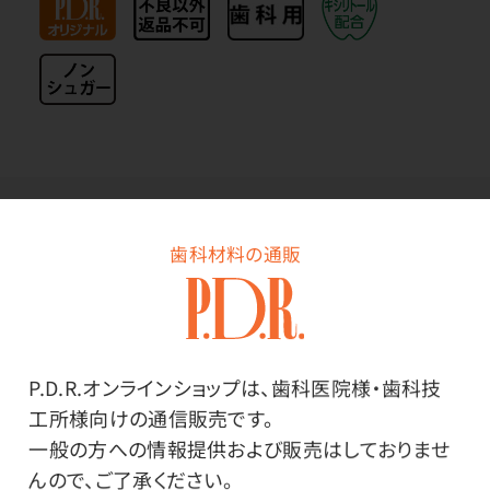
その他
歯科材料の通販
●日本製
●原材料／還元水飴（国内製造）、ショートニング、還元
パラチノース、濃縮いちご果汁、食塩、粉末状大豆たん
白、小麦たん白分解物、脱脂粉乳、いちご、コラーゲンペ
P.D.R.オンラインショップは、歯科医院様・歯科技
プチド（ゼラチン）／乳化剤、粉末セルロース、酸味料、
工所様向けの通信販売です。
香料、甘味料（キシリトール）、着色料（アントシアニン）、
一般の方への情報提供および販売はしておりませ
（一部に乳成分・小麦・大豆・ゼラチンを含む）
んので、ご了承ください。