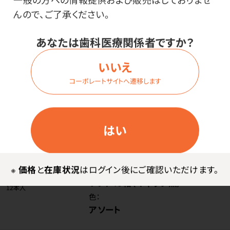
んので、ご了承ください。
価格はログイン後表示
あなたは歯科医療関係者ですか？
いいえ
コーポレートサイトへ遷移します
ログイン
はい
商品番号：
55-3057
在庫：
○
※
価格
と
在庫状況
はログイン後にご確認いただけます。
種類：
ソフト40箱（キャップ無）
色：
アソート