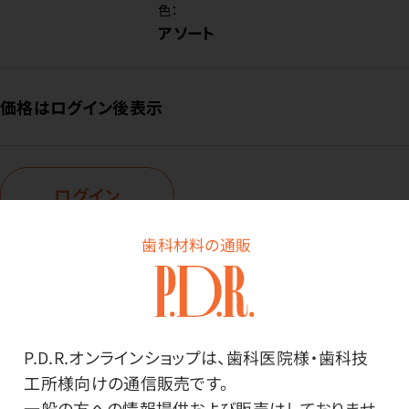
色：
アソート
価格はログイン後表示
ログイン
歯科材料の通販
商品番号：
55-9296
在庫：
○
種類：
P.D.R.オンラインショップは、歯科医院様・歯科技
ミディアム40箱（キャップ無）
工所様向けの通信販売です。
色：
一般の方への情報提供および販売はしておりませ
アソート