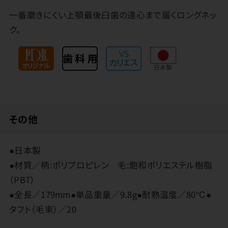
一番磨きにくい上顎最後臼歯の遠心まで届くロングネッ
ク。
その他
●日本製
●材質／柄:ポリプロピレン 毛:飽和ポリエステル樹脂
（PBT）
●全長／179mm●単品重量／9.8g●耐熱温度／80℃●
タフト（毛束）／20