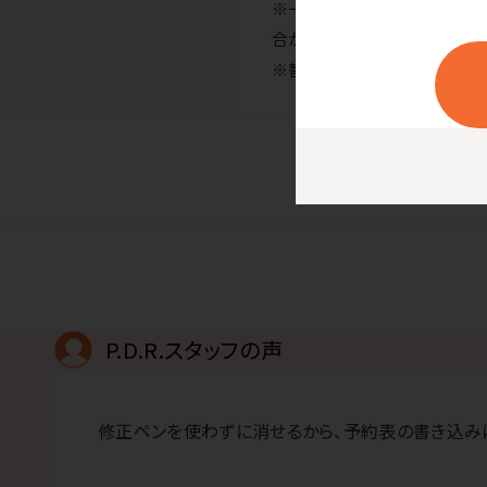
※一般的にゲルインキボール
合があります。
※替芯の取扱いはありません
P.D.R.スタッフの声
修正ペンを使わずに消せるから、予約表の書き込み