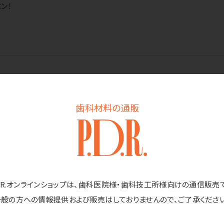
ン！
イロット
歯科材料の通販
書きには使用できません。
D.R.オンラインショップは、歯科医院様・歯科技工所様向けの通信販売
になる場所に置かないでください。60℃以上になるとインキが無色
一般の方への情報提供および販売はしておりませんので、ご了承ください
た筆跡が戻る場合があります。
ては、消去に不向きな場合があります。