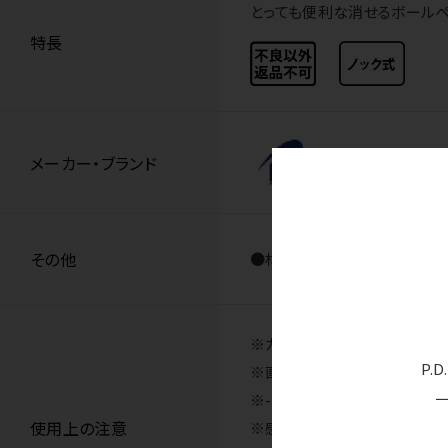
とっても便利な消せるボールペ
特長
メーカー・ブランド
パ
その他
●材質／軸さや：樹脂、ラバー
※カルテの記入・証明書・宛名
P.
※直射日光のあたる場所や高温
※-10℃前後になると消去し
使用上の注意
※感熱紙など紙の種類によっ