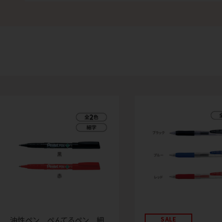
油性ペン ぺんてるペン 細
SALE