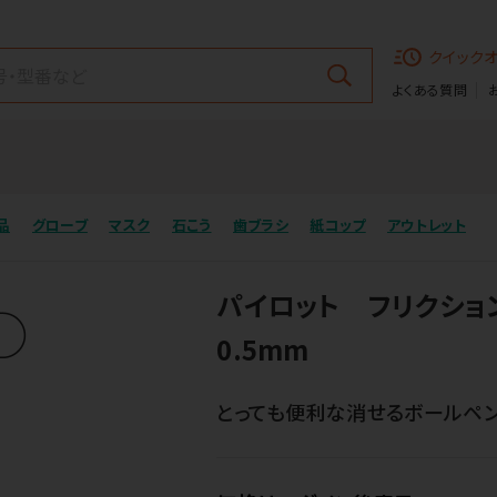
クイック
よくある質問
品
グローブ
マスク
石こう
歯ブラシ
紙コップ
アウトレット
パイロット フリクシ
0.5mm
とっても便利な消せるボールペン