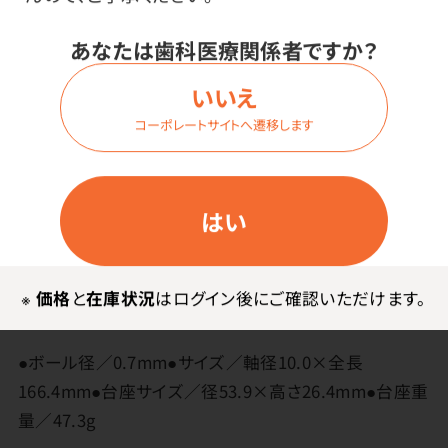
あなたは歯科医療関係者ですか？
いいえ
コーポレートサイトへ遷移します
メーカー・ブランド
はい
ゼブラ
※
価格
と
在庫状況
はログイン後にご確認いただけます。
その他
●ボール径／0.7mm●サイズ／軸径10.0×全長
166.4mm●台座サイズ／径53.9×高さ26.4mm●台座重
量／47.3g