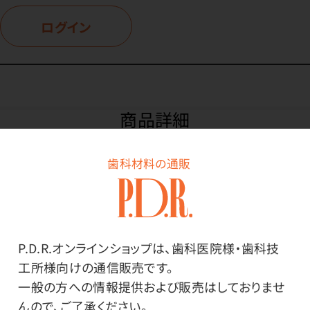
ログイン
商品詳細
歯科材料の通販
特長
受付に相応しいデザインのデスクペン。置き場を選ばな
P.D.R.オンラインショップは、歯科医院様・歯科技
い省スペースな台座付です。
工所様向けの通信販売です。
ノック式。
一般の方への情報提供および販売はしておりませ
インク色は黒です。
んので、ご了承ください。