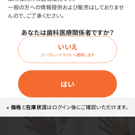
●材質／ナイロン100%
一般の方への情報提供および販売はしておりませ
んので、ご了承ください。
使用上の注意
あなたは歯科医療関係者ですか？
※手首部分に天然ゴムを使用しています。アレルギーの
いいえ
方はご注意ください。
コーポレートサイトへ遷移します
はい
関連商品
※
価格
と
在庫状況
はログイン後にご確認いただけます。