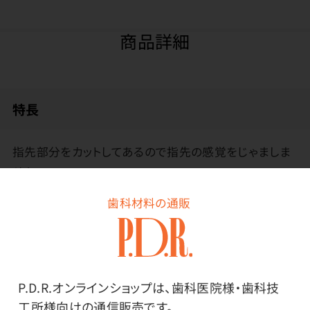
商品詳細
特長
指先部分をカットしてあるので指先の感覚をじゃましま
せん。
歯科材料の通販
グローブの下に着用し、手荒れやムレを抑えます
その他
P.D.R.オンラインショップは、歯科医院様・歯科技
●中国製
工所様向けの通信販売です。