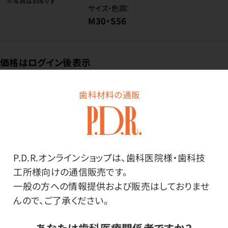
サイズ・色調：
M30・S56
価格はログイン後表示
歯科材料の通販
ログイン
P.D.R.オンラインショップは、歯科医院様・歯科技
商品番号：
85-7878
工所様向けの通信販売です。
在庫：
○
一般の方への情報提供および販売はしておりませ
部位・内容量：
んので、ご了承ください。
上顎・14組入
サイズ・色調：