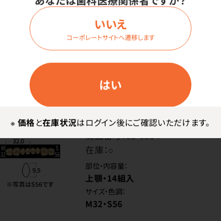
あなたは歯科医療関係者ですか？
M32・S55
いいえ
コーポレートサイトへ遷移します
価格はログイン後表示
はい
ログイン
※
価格
と
在庫状況
はログイン後にご確認いただけます。
商品番号：
85-9314
在庫：
○
部位・内容量：
上顎・14組入
サイズ・色調：
M32・S56