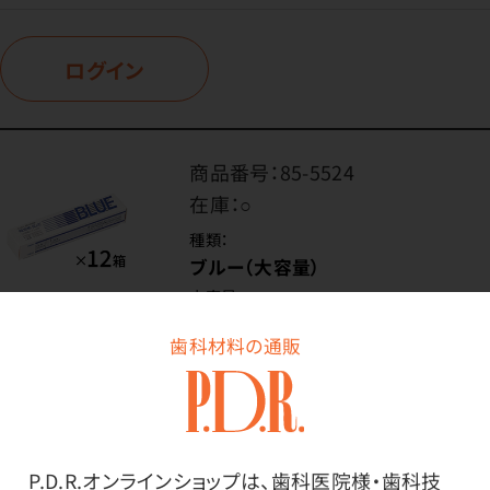
ログイン
商品番号：
85-5524
在庫：
○
種類：
ブルー（大容量）
内容量：
1ケース（12枚綴×10冊×12箱）
歯科材料の通販
価格はログイン後表示
P.D.R.オンラインショップは、歯科医院様・歯科技