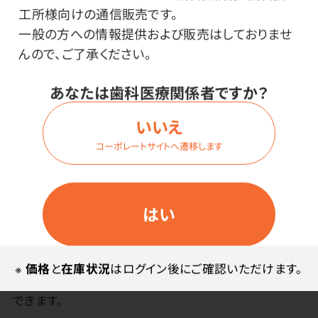
工所様向けの通信販売です。
ログイン
一般の方への情報提供および販売はしておりませ
んので、ご了承ください。
あなたは歯科医療関係者ですか？
商品詳細
いいえ
コーポレートサイトへ遷移します
特長
はい
ロングセラーの咬合紙。
異なる色調（色調＝赤色、青色）のものを使い分けて印
※
価格
と
在庫状況
はログイン後にご確認いただけます。
記する事により、異なる顎位での接触点の区別が容易に
できます。