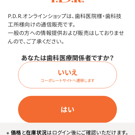
P.D.R.オンラインショップは、歯科医院様・歯科技
工所様向けの通信販売です。
商品詳細
一般の方への情報提供および販売はしておりませ
んので、ご了承ください。
あなたは歯科医療関係者ですか？
特長
いいえ
コーポレートサイトへ遷移します
各種金属の研磨に幅広く使用できます。
目詰まりせず、研磨効率が優れています。
安心の日本製！高品質！「クラフトマスターシリーズ」は国
はい
産品で高品質でありながら、価格でも評価を得られる商
品を目指して開発した安心の商品です。
※
価格
と
在庫状況
はログイン後にご確認いただけます。