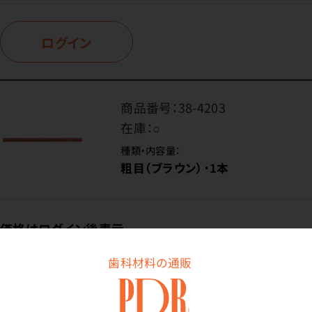
ログイン
商品番号：
38-4203
在庫：
○
種類・内容量：
粗目（ブラウン）･1本
価格はログイン後表示
歯科材料の通販
ログイン