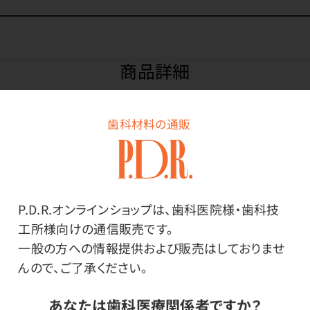
商品詳細
歯科材料の通販
特長
角まで柔らかいIPカバー。
P.D.R.オンラインショップは、歯科医院様・歯科技
ソフトビニール採用で口腔内の痛みを軽減します。
工所様向けの通信販売です。
コスパIPカバーより柔らかい素材です。
一般の方への情報提供および販売はしておりませ
んので、ご了承ください。
その他
あなたは歯科医療関係者ですか？