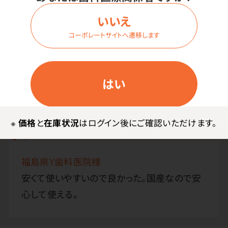
●日本製
いいえ
●材質／ノンフタル酸塩化ビニル
コーポレートサイトへ遷移します
はい
お客様・スタッフの声
※
価格
と
在庫状況
はログイン後にご確認いただけます。
お客様の声
福島県Y歯科医院様
安くて使いやすいので良かった。国産なので安
心して使える。