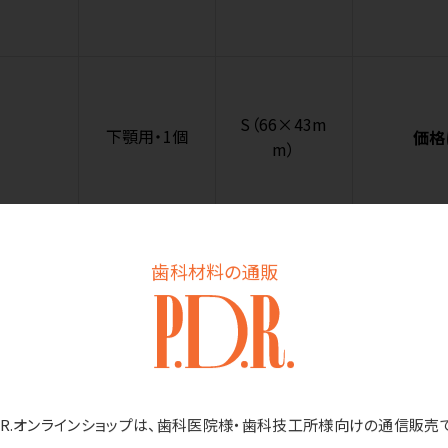
S（66×43m
下顎用・1個
価格
m）
歯科材料の通販
M（69×51m
下顎用・1個
価格
m）
D.R.オンラインショップは、歯科医院様・歯科技工所様向けの通信販売
L（69×55m