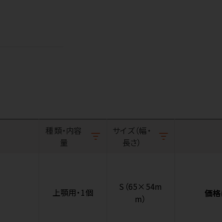
種類・内容
サイズ（幅・
量
長さ）
S（65×54m
上顎用・1個
価格
m）