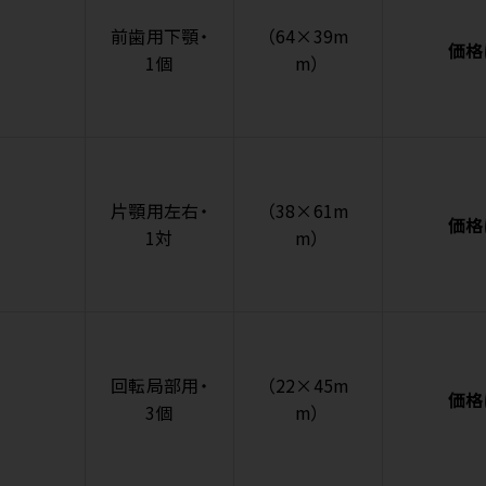
前歯用下顎・
（64×39m
価格
1個
m）
片顎用左右・
（38×61m
価格
1対
m）
回転局部用・
（22×45m
価格
3個
m）