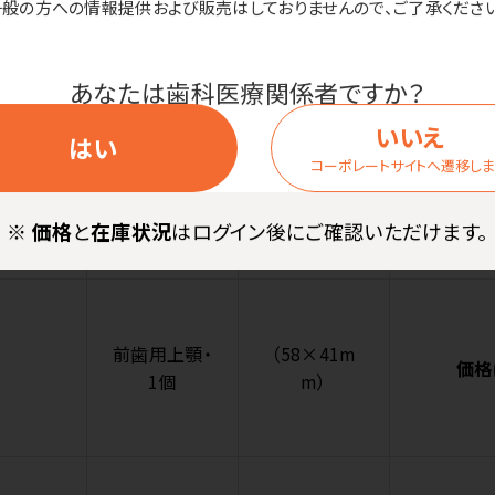
一般の方への情報提供および販売はしておりませんので、ご了承ください
下顎用・1個
価格
m）
あなたは歯科医療関係者ですか？
いいえ
はい
コーポレートサイトへ遷移し
XL（74×60m
下顎用・1個
価格
m）
※
価格
と
在庫状況
はログイン後にご確認いただけます。
前歯用上顎・
（58×41m
価格
1個
m）