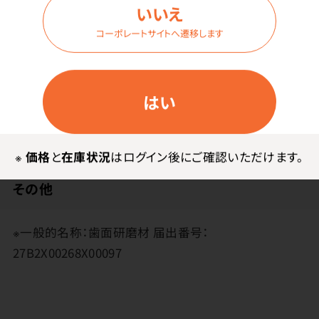
いいえ
片手で開け閉めできるフリップキャップ仕様
コーポレートサイトへ遷移します
フレーバー：ナチュラル（無香料）
メーカー・ブランド
はい
LUNOS
※
価格
と
在庫状況
はログイン後にご確認いただけます。
その他
※一般的名称：歯面研磨材 届出番号：
27B2X00268X00097