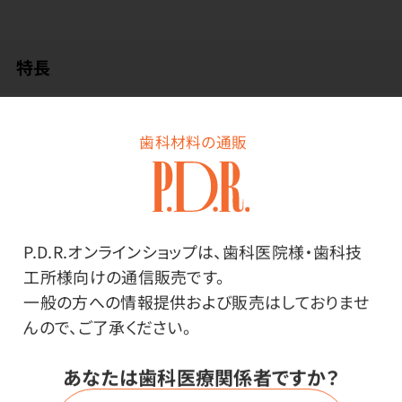
特長
歯肉縁上／縁下のバイオフィルム除去に。デリケートな
歯科材料の通販
歯面への施術にも安心して使用できます。
主成分にトレハロースを使用。トレハロースでプラーク、
バイオフィルム、着色を優しく除去します。
粒子サイズ：約30μm
P.D.R.オンラインショップは、歯科医院様・歯科技
天然歯だけでなく矯正装置、補綴物、インプラントにも
工所様向けの通信販売です。
安心してお使いいただけます。
一般の方への情報提供および販売はしておりませ
リコール時のクリーニングに最適。
んので、ご了承ください。
歯周ポケットに残留しないため、ペリオセラピーの予後
が極めて良好
あなたは歯科医療関係者ですか？
デリケートな歯面や小児の軽いステインに