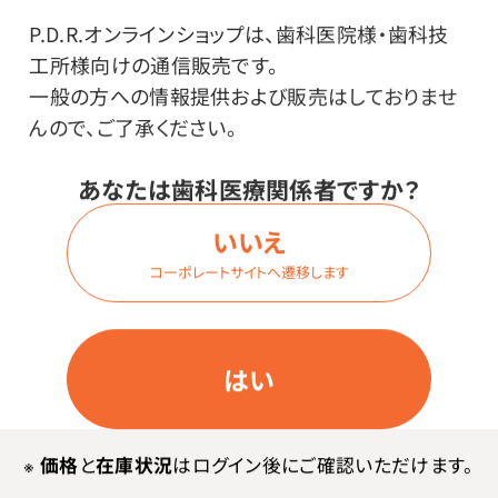
P.D.R.オンラインショップは、歯科医院様・歯科技
※お風呂に使用できますが、お肌の弱い方は低い濃度で
工所様向けの通信販売です。
試してからお使いください。
一般の方への情報提供および販売はしておりませ
※植物油で希釈してマッサージ（トリートメント）に使用で
んので、ご了承ください。
きますが、お肌の弱い方は低い濃度で試してからお使い
ください。
あなたは歯科医療関係者ですか？
※刺激性があるため、少量でのご使用をおすすめします。
いいえ
特に敏感肌、アレルギー体質の方やお子さまはご注意く
コーポレートサイトへ遷移します
ださい。また、ご使用前にパッチテスト（皮膚試験）をおす
すめします。
※開封後12ヶ月以内を目安にご使用ください。
はい
※
価格
と
在庫状況
はログイン後にご確認いただけます。