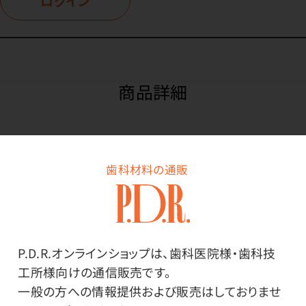
ログイン
商品詳細
特長
歯科材料の通販
こぶみかんの葉やシークワーサー、プルメリアの魅惑な
甘さが香りたつ南国をイメージした香りです。
P.D.R.オンラインショップは、歯科医院様・歯科技
スッキリした香りです。
工所様向けの通信販売です。
一般の方への情報提供および販売はしておりませ