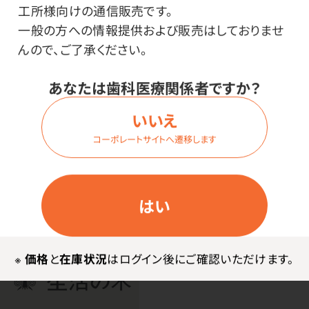
工所様向けの通信販売です。
※ブレンド精油は、芳香専用です。
一般の方への情報提供および販売はしておりませ
※アロマディフューザー、アロマキャップを使用したり、ア
んので、ご了承ください。
ロマストーンなどに垂らして空気中に拡散してく ださ
い。
あなたは歯科医療関係者ですか？
※お風呂に入れたり、植物油等で希釈して肌に塗布する
いいえ
ことはできません。
※開封後12ヶ月以内を目安にご使用ください。
コーポレートサイトへ遷移します
はい
※
価格
と
在庫状況
はログイン後にご確認いただけます。