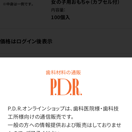
女の子用おもちゃ（カプセル付）
内容量：
100個入
価格はログイン後表示
ログイン
歯科材料の通販
商品番号：
23-0350
在庫：
○
P.D.R.オンラインショップは、歯科医院様・歯科技
種類：
工所様向けの通信販売です。
女の子用おもちゃ（カプセル無）
一般の方への情報提供および販売はしておりませ
内容量：