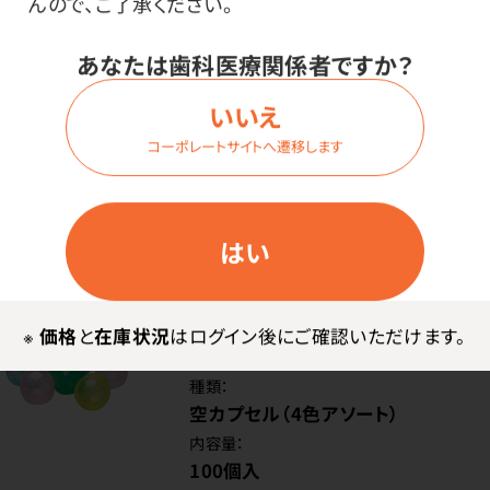
んので、ご了承ください。
100個入
あなたは歯科医療関係者ですか？
価格はログイン後表示
いいえ
コーポレートサイトへ遷移します
ログイン
はい
商品番号：
23-6319
※
価格
と
在庫状況
はログイン後にご確認いただけます。
在庫：
○
種類：
空カプセル（4色アソート）
内容量：
100個入