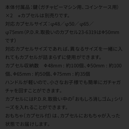
本体付属品：鍵（ガチャピーマシン用、コインケース用）
×2 ※カプセルは別売りです。
対応カプセルサイズ：φ48／φ50／φ65／
φ75mm（P.D.R.取扱いのカプセル23-6319はΦ50mm
です）
対応カプセルサイズであれば、異なるサイズを一緒に入
れてもカプセルが詰まらずに使用ができます。
カプセル収納数 Φ48mm : 約100個、Φ50mm : 約100
個、Φ65mm : 約50個、Φ75mm : 約35個
ハンドルが軽いので、小さなお子様でも簡単にガチャガ
チャを回すことができます。
カプセルにはP.D.R.取扱い中の「おもしろ消しゴム」シリ
ーズを入れることができます。
おもちゃ（カプセル付）は、カプセルにおもちゃが入った
状態でお届けします。