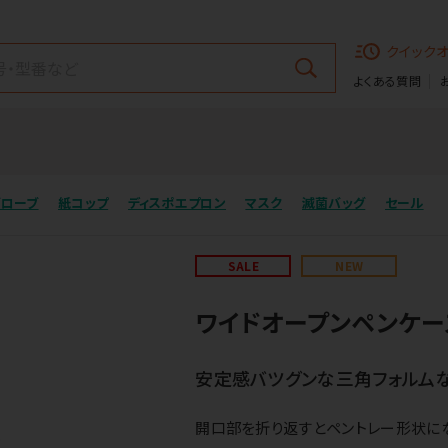
クイック
よくある質問
グローブ
紙コップ
ディスポエプロン
マスク
滅菌バッグ
セール
SALE
NEW
ワイドオープンペンケー
安定感バツグンな三角フォルムな
開口部を折り返すとペントレー形状にな