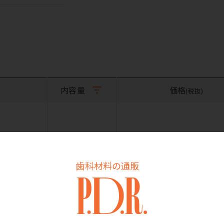
内容量
価格
(税抜)
1個
価格はログイン後表
歯科材料の通販