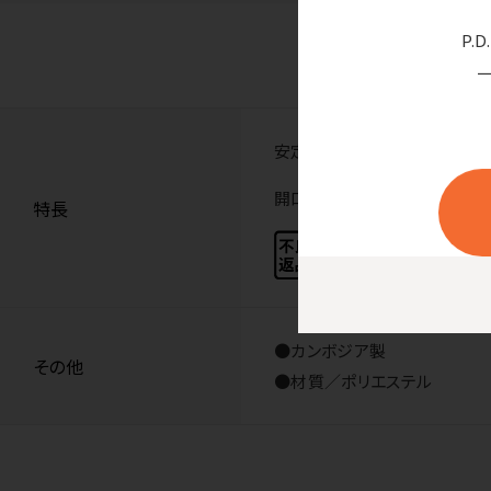
P.
安定感バツグンな三角フォルム
開口部を折り返すとペントレー
特長
●カンボジア製
その他
●材質／ポリエステル