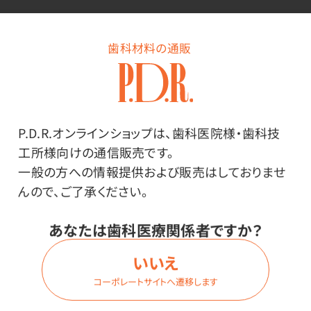
その他
歯科材料の通販
●原材料／アサイーラズベリー：ハイビスカス（ローゼ
ル）、アップル、ブラックベリーリーフ、ローズヒップ、オレ
ンジピール、アサイーパウダー、香料、クエン酸 エキナ
P.D.R.オンラインショップは、歯科医院様・歯科技
セアベア：エキナセア、アップル、ローズヒップ、ブラック
工所様向けの通信販売です。
ベリーリーフ、シナモン、ハイビスカス、ジンジャー、オレ
一般の方への情報提供および販売はしておりませ
ンジピール、クローブ、チコリールート、香料、クエン酸
んので、ご了承ください。
エルダーフラワーマスカット：ホワイトハイビスカス、ロー
ズヒップ、エルダーフラワー、アップル、ステビア、マスカッ
あなたは歯科医療関係者ですか？
トパウダー、香料 マヌカハニージンジャー：ジンジャ
ー、レモングラス、アップル、ブラックベリーリーフ、オレン
いいえ
ジピール、ペパーミント、ステビア、ハチミツパウダー、レ
コーポレートサイトへ遷移します
モンピール、ローズヒップ、香料、クエン酸 ムーンガー