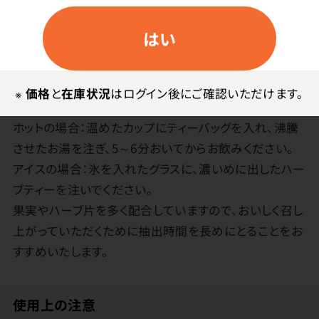
デン：アップル、カモマイル、ブラックベリーリーフ、ハイビ
スカス(ローゼル)、ローズヒップ、チコリールート、香料、
はい
クエン酸 プリンセスタイム：アップル、ハイビスカス、ブ
ラックベリーリーフ、ローズペタル、リコリスルート、チコ
リールート、ピーチ、香料、クエン酸
※
価格
と
在庫状況
はログイン後にご確認いただけます。
●お召し上がり方
ホットの場合：温めたカップにティーバッグを入れ、沸騰
させたお湯を注ぎ、5～6分おいてからお飲みください。
アイスの場合：氷を入れたグラスに、濃いめに出したハー
ブティーを注いでください。
果実やハーブ片を多く配合していますので、おいしく召し
上がっていただくために抽出時間を長めにとることをお
すすめいたします。
使用上の注意