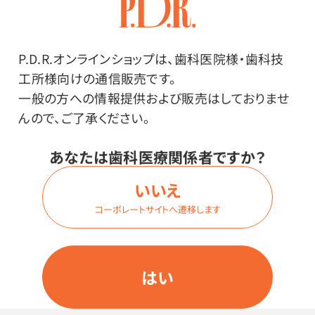
ログイン
P.D.R.オンラインショップは、歯科医院様・歯科技
工所様向けの通信販売です。
一般の方への情報提供および販売はしておりませ
商品番号：
47-8797
んので、ご了承ください。
在庫：
○
あなたは歯科医療関係者ですか？
内容量：
1箱（100枚入）
いいえ
サイズ：
コーポレートサイトへ遷移します
Lサイズ
価格はログイン後表示
はい