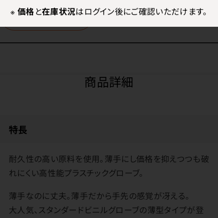
※
価格
と
在庫状況
はログイン後にご確認いただけます。
ログイン
商品詳細
特長
耐久性の高い原料を使用。薄手にし価格を抑えつつも破
れにくい高性能プラスチックグローブ。
薄手なのに丈夫。薄手だから手先の感覚が冴える。
大人気、スタンダードビニルグローブの薄型タイプが登