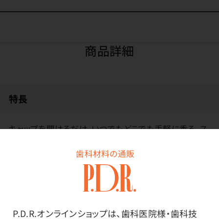
商品詳細
特長
キャップを開けるだけ。いつでもどこでも手軽に香る、ス
ティックタイプのアロマです。
歯科材料の通販
シーンに合わせて自分だけのパーソナルな香り空間を
つくります。
毎日の気分転換や、外出先でさっと香りを楽しみたい時
にお使いいただけます。
P.D.R.オンラインショップは、歯科医院様・歯科技