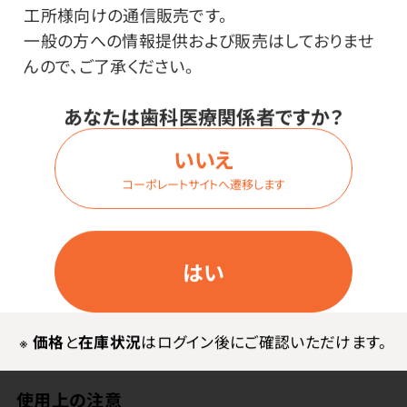
工所様向けの通信販売です。
一般の方への情報提供および販売はしておりませ
メーカー・ブランド
んので、ご了承ください。
生活の木
あなたは歯科医療関係者ですか？
いいえ
その他
コーポレートサイトへ遷移します
●主な使用精油・天然芳香成分／スーッとノーズ：有機
ペパーミント、有機ライム、国産メントール ハッピーノ
はい
ーズ：有機ティートゥリー、有機ユーカリ・グロブルス、国
産メントール
●本体サイズ／Φ18×66mm●製品重量／約13g
※
価格
と
在庫状況
はログイン後にご確認いただけます。
使用上の注意