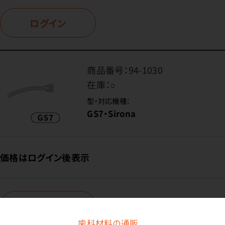
ログイン
商品番号：
94-1030
在庫：
○
型・対応機種：
GS7・Sirona
価格はログイン後表示
ログイン
歯科材料の通販