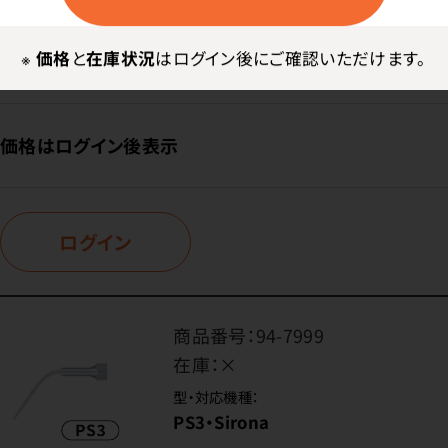
在庫：
○
型・対応機種：
※
価格
と
在庫状況
はログイン後にご確認いただけます。
PS1・Sirona
価格はログイン後表示
ログイン
商品番号：
94-7999
在庫：
×
型・対応機種：
PS3・Sirona