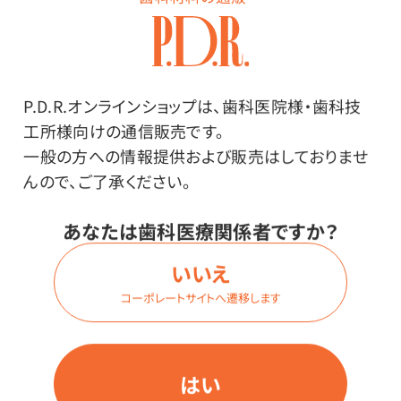
商品番号：
94-8150
在庫：
○
P.D.R.オンラインショップは、歯科医院様・歯科技
型・対応機種：
GS8・Sirona
工所様向けの通信販売です。
一般の方への情報提供および販売はしておりませ
んので、ご了承ください。
価格はログイン後表示
あなたは歯科医療関係者ですか？
いいえ
ログイン
コーポレートサイトへ遷移します
商品番号：
94-5797
はい