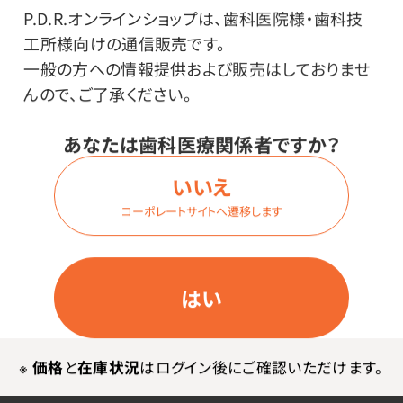
PD2L・SATELEC（サテレック）／NS
P.D.R.オンラインショップは、歯科医院様・歯科技
K（ナカニシ）
工所様向けの通信販売です。
一般の方への情報提供および販売はしておりませ
んので、ご了承ください。
価格はログイン後表示
あなたは歯科医療関係者ですか？
いいえ
ログイン
コーポレートサイトへ遷移します
商品番号：
94-1064
はい
在庫：
○
型・対応機種：
PD2R・SATELEC（サテレック）／NS
※
価格
と
在庫状況
はログイン後にご確認いただけます。
K（ナカニシ）