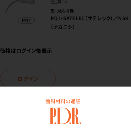
在庫：
○
型・対応機種：
PD1・SATELEC（サテレック）／NSK
（ナカニシ）
価格はログイン後表示
ログイン
歯科材料の通販
商品番号：
94-5140
在庫：
○
型・対応機種：