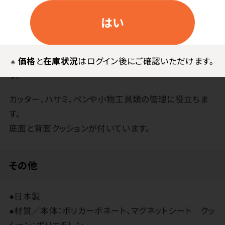
はい
特長
マグネット式なので、穴を開けずに簡単に取付けできま
※
価格
と
在庫状況
はログイン後にご確認いただけます。
す。
カッター、ハサミ、ペンや小物工具類の管理に役立ちま
す。
底面と背面クッションが付いています。
その他
●日本製
●材質／本体：ポリカーボネート、マグネットシート クッ