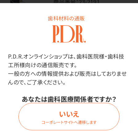
商品番号：
23-2191
在庫：
○
歯科材料の通販
種類・内容量：
斜め受けホルダー・1個
価格はログイン後表示
P.D.R.オンラインショップは、歯科医院様・歯科技
工所様向けの通信販売です。
一般の方への情報提供および販売はしておりませ
んので、ご了承ください。
ログイン
あなたは歯科医療関係者ですか？
いいえ
コーポレートサイトへ遷移します
商品詳細