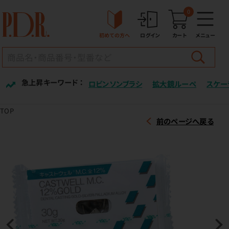
0
初めての方へ
ログイン
カート
メニュー
急上昇キーワード ：
ロビンソンブラシ
拡大鏡ルーペ
スケー
TOP
前のページへ戻る