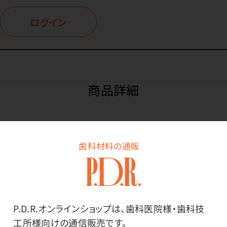
ログイン
商品詳細
特長
歯科材料の通販
《金銀パラジウム合金》P.D.R.なら金パラ1袋でも送料無
料！クレジットカード使えます！
P.D.R.オンラインショップは、歯科医院様・歯科技
鋳造性に優れています。
工所様向けの通信販売です。