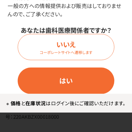
一般の方への情報提供および販売はしておりませ
んので、ご了承ください。
あなたは歯科医療関係者ですか？
メーカー・ブランド
いいえ
コーポレートサイトへ遷移します
ジーシー
はい
その他
◇第2種
※
価格
と
在庫状況
はログイン後にご確認いただけます。
※一般的名称：歯科鋳造用金銀パラジウム合金 認証番
号：220AKBZX00018000