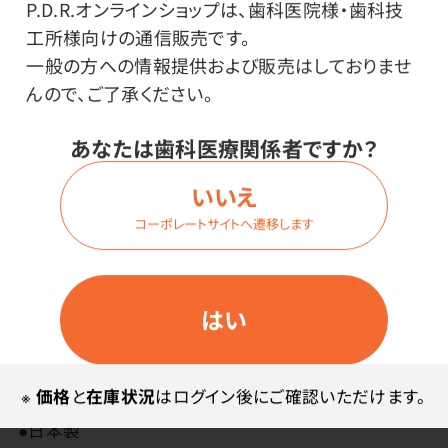
P.D.R.オンラインショップは、歯科医院様・歯科技
弱粘着でホコリを吸着させる簡単そうじ用品です。
工所様向けの通信販売です。
細かくちぎったり伸ばしたりできるため、細い隙間のホコ
一般の方への情報提供および販売はしておりませ
リ除去に最適になります。
んので、ご了承ください。
好きな形状にすることができ、小物を固定する際にも便
あなたは歯科医療関係者ですか？
利です。
弱粘着なので平滑面に掲示物を仮止めすることもでき
いいえ
ます。
コーポレートサイトへ遷移します
すき間のホコリ吸着に適しています。
スマートフォンやペンなどの小物立てなどにもお使いい
ただけます。
はい
その他
※
価格
と
在庫状況
はログイン後にご確認いただけます。
●日本製