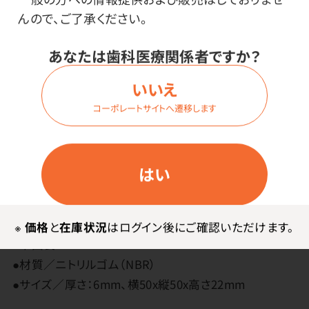
んので、ご了承ください。
あなたは歯科医療関係者ですか？
特長
いいえ
ちぎれにくく、クッション性に優れた衝撃吸収材です。
コーポレートサイトへ遷移します
危険防止に役立ちます。
はい
その他
【セット内容】本体、両面テープ
※
価格
と
在庫状況
はログイン後にご確認いただけます。
●中国製
●材質／ニトリルゴム（NBR）
●サイズ／厚さ：6mm、横50x縦50x高さ22mm