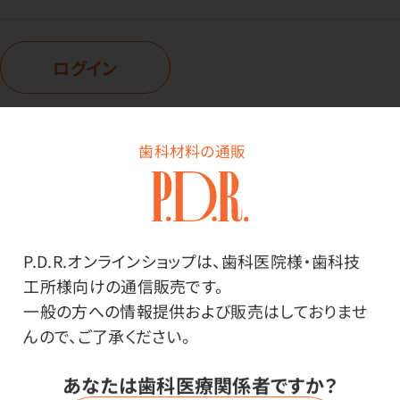
ログイン
歯科材料の通販
商品詳細
P.D.R.オンラインショップは、歯科医院様・歯科技
特長
工所様向けの通信販売です。
一般の方への情報提供および販売はしておりませ
しなやかで薄手の基材は、手切れ性が良く作業性に優れ
んので、ご了承ください。
ています。
あなたは歯科医療関係者ですか？
段ボール箱封緘用に価格追求した手切れの良いエコノ