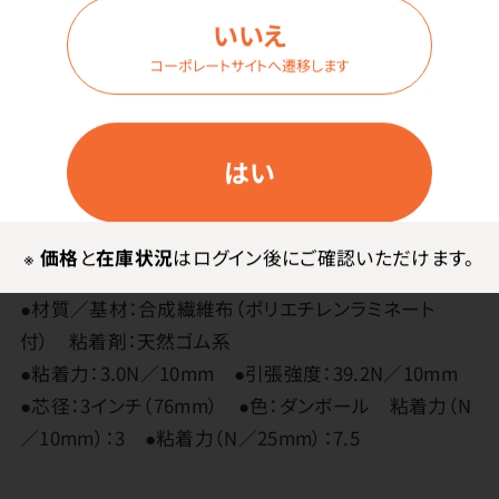
ミータイプです。
いいえ
重ね貼り可能です。
コーポレートサイトへ遷移します
手で切断可能です。
テープの上から筆記可能です。
はい
その他
※
価格
と
在庫状況
はログイン後にご確認いただけます。
●日本製
●材質／基材：合成繊維布（ポリエチレンラミネート
付） 粘着剤：天然ゴム系
●粘着力：3.0N／10mm ●引張強度：39.2N／10mm
●芯径：3インチ（76mm） ●色：ダンボール 粘着力（N
／10mm）：3 ●粘着力（N／25mm）：7.5