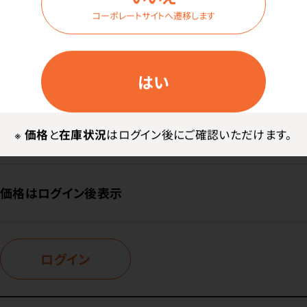
ログイン
コーポレートサイトへ遷移します
商品番号：
94-7500
はい
在庫：
○
型・対応機種：
G1・EMS／Woodpecker
※
価格
と
在庫状況
はログイン後にご確認いただけます。
価格はログイン後表示
ログイン