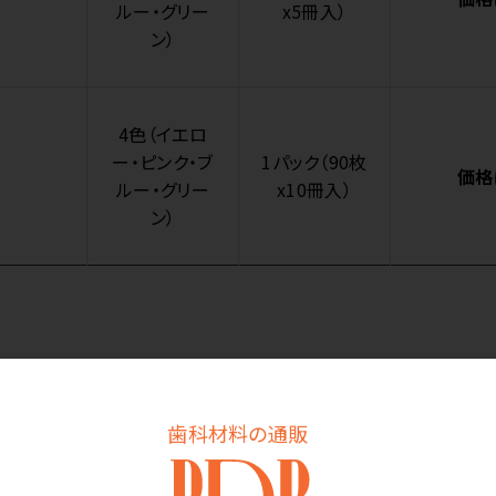
ルー・グリー
x5冊入）
ン）
4色（イエロ
ー・ピンク・ブ
1パック（90枚
価格
ルー・グリー
x10冊入）
ン）
商品詳細
歯科材料の通販