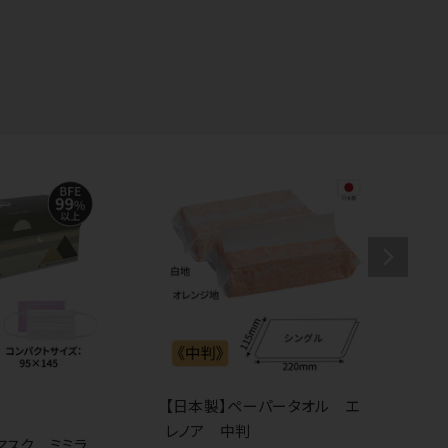
【日本製】ペーパータオル エ
3
レノア 中判
カ
マスク ミミラ