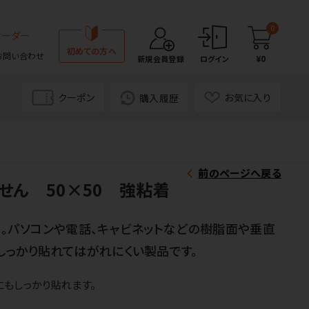
0
オーダー
初めての方へ
お問い合わせ
¥0
新規会員登録
ログイン
クーポン
お気に入り
購入履歴
前のページへ戻る
せん 50×50 強粘着
）。パソコンや電話、キャビネットなどの樹脂面や垂直
しっかり貼れてはがれにくい製品です。
もしっかり貼れます。