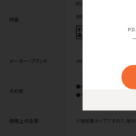
約2倍の粘着力（3M通常粘着
樹脂製品のような、はがれやす
特長
P.
メーカー・ブランド
3M
●材質／本体：古紙パルプ配合
その他
●サイズ／縦50×横50mm
使用上の注意
※強粘着タイプですので、紙の