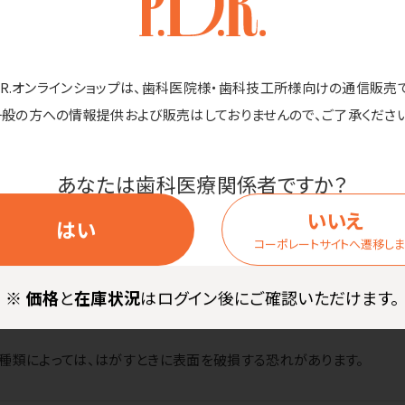
比）。パソコンや電話、キャビネットなどの樹脂面や垂直面など、つきに
い場所にもしっかり貼れます。
D.R.オンラインショップは、歯科医院様・歯科技工所様向けの通信販売
一般の方への情報提供および販売はしておりませんので、ご了承ください
あなたは歯科医療関係者ですか？
いいえ
はい
コーポレートサイトへ遷移し
率100%の再生紙 粘着剤：アクリル系
※
価格
と
在庫状況
はログイン後にご確認いただけます。
種類によっては、はがすときに表面を破損する恐れがあります。