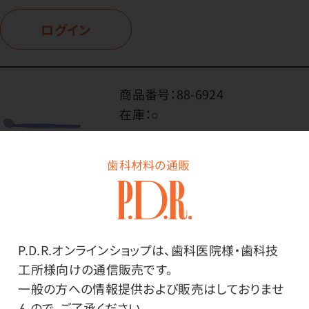
ログイン
商品番号：
88-6924
在庫：
○
種類：
φ24mm(5本入)
歯科材料の通販
こちらもおすすめ
高反射ミラー ゲージ付き
価格はログイン後表示
P.D.R.オンラインショップは、歯科医院様・歯科技
工所様向けの通信販売です。
一般の方への情報提供および販売はしておりませ
んので、ご了承ください。