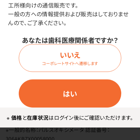
●材質／本体：ABS樹脂 パネル：PMMA 指ホルダ：シ
工所様向けの通信販売です。
リコン
一般の方への情報提供および販売はしておりませ
●測定方法／2波長吸光度法●測定範囲／SpO2：35%～
んので、ご了承ください。
100％、脈拍数：30bpm～250bpm 呼吸数：4～
45rpm、PI値：0.3％～20.0％●測定精度／SpO2：70%～
あなたは歯科医療関係者ですか？
100％ ±2％（70%未満規定なし） 脈拍数：30bpm～
いいえ
99bpm±2bpm、100bpm～250bpm±2％ 呼吸数：
コーポレートサイトへ遷移します
±2rpm PI値：0.3%～1.0% ±0.2％、1.1%～
20.0% ±2.0％●使用環境温湿度／5℃～40℃ 30
～85％RH（結露なきこと）●保管環境温湿度／-10℃～
はい
60℃ 10～85％RH（結露なきこと）●電源／単4形アル
カリ乾電池2個（DC3V）●電池寿命／約3000回●本体質
量／約25g（電池含まない）●耐用年数／4年（メーカー
※
価格
と
在庫状況
はログイン後にご確認いただけます。
自己認証による）●メーカー保証期間／1年間
※一般的名称：パルスオキシメータ 認証番号：
306AKBZX00058000