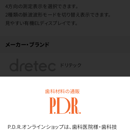
4方向の測定表示を選択できます。
2種類の脈波波形モードを切り替え表示できます。
見やすい有機ELディスプレイです。
メーカー・ブランド
ドリテック
その他
歯科材料の通販
【セット内容】本体、動作確認用電池（単4形アルカリ乾電
池2個）、ストラップ、取扱説明書（保証書付）、医療機器
添付文書
P.D.R.オンラインショップは、歯科医院様・歯科技