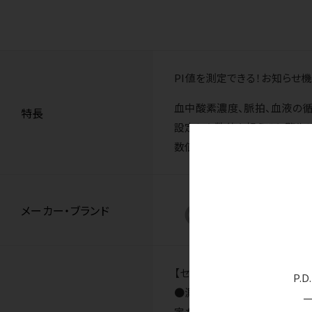
PI値を測定できる！お知らせ
血中酸素濃度、脈拍、血液の
特長
設定した数値を超えると警告し
数値が見やすいです。
メーカー・ブランド
【セット内容】本体、動作確認
P.
●測定方法／2波長吸光度法●測定
定なし（70%未満） 脈拍：±2bp