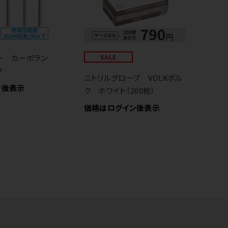
ー カーボラン
SALE
P
ニトリルグローブ VOLKボル
ハ
ン後表示
ク ホワイト（200枚）
ス
価格はログイン後表示
価