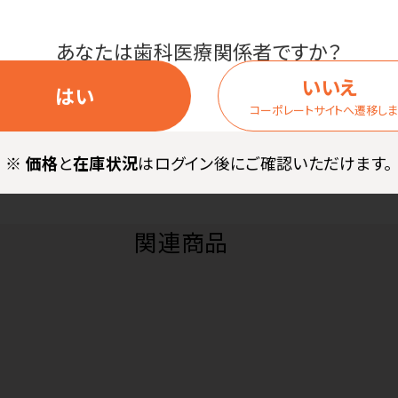
RH～85％RH（結露なきこと）●保管環境温湿度／-10℃～60℃ 1
あなたは歯科医療関係者ですか？
寿命／約3000回●電撃保護／内部電源機器BF型●本体寸法／約D56
自己認証による）●メーカー保証期間／1年間
いいえ
はい
認証番号：304AKBZX00072000
コーポレートサイトへ遷移し
※
価格
と
在庫状況
はログイン後にご確認いただけます。
関連商品