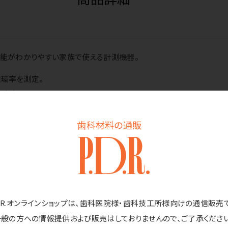
機能がわかりやすい家族で使える計測機器。
循環率を測定。
ます。
歯科材料の通販
ドリテック
用電池（単4形アルカリ乾電池2個）、ストラップ、取扱説明書（保証書付
D.R.オンラインショップは、歯科医院様・歯科技工所様向けの通信販売
範囲／SpO2：70%～99％ 脈拍：30bpm～250bpm PI：0.3
一般の方への情報提供および販売はしておりませんので、ご了承ください
m（30bpm～100bpm）、±2％（100bpm～250bpm） PI：±0.2