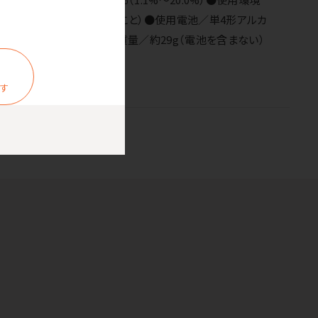
0％RH～85％RH（結露なきこと）●使用電池／単4形アルカ
×W30×H31mm●本体質量／約29g（電池を含まない）
ます