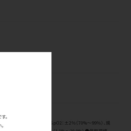
）、医療機器添付文書
です。
％～20.0％●測定精度／SpO2：±2％（70%～99％）、規
。
％（0.3%～1.0%）、±2.0％（1.1%～20.0%）●使用環境