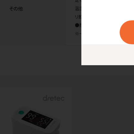
その他
温湿度／10℃～40℃ 30％
リ乾電池2個（DC3V）●電池
●耐用年数／4年（メーカー
※一般的名称：パルスオキシメータ 