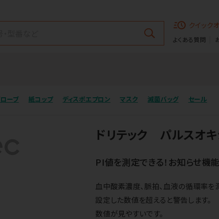
クイック
よくある質問
グローブ
紙コップ
ディスポエプロン
マスク
滅菌バッグ
セール
ドリテック パルスオキシ
PI値を測定できる！お知らせ機
血中酸素濃度、脈拍、血液の循環率を
設定した数値を超えると警告します。
数値が見やすいです。