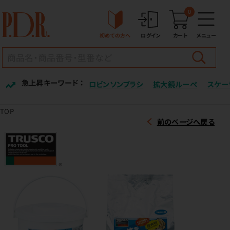
0
初めての方へ
ログイン
カート
メニュー
急上昇キーワード ：
ロビンソンブラシ
拡大鏡ルーペ
スケー
TOP
前のページへ戻る