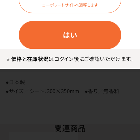
コーポレートサイトへ遷移します
清涼成分を強めに配合し、爽快感を追求しました。
はい
※
価格
と
在庫状況
はログイン後にご確認いただけます。
その他
●日本製
●サイズ／シート：300×350mm ●香り／無香料
関連商品