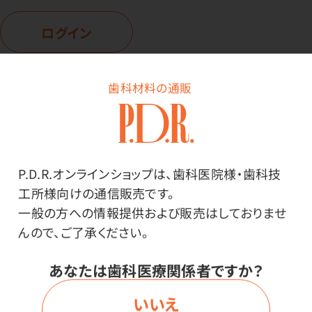
ログイン
歯科材料の通販
商品詳細
P.D.R.オンラインショップは、歯科医院様・歯科技
工所様向けの通信販売です。
特長
一般の方への情報提供および販売はしておりませ
んので、ご了承ください。
スッキリ爽快！300×350mmの大判サイズで全身をしっ
かりと拭けます。熱中症対策にもおすすめです。
あなたは歯科医療関係者ですか？
メッシュ生地の大判サイズで、全身をしっかりと拭けま
いいえ
す。